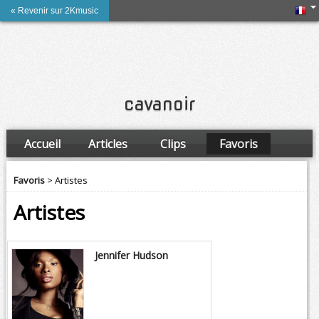
« Revenir sur 2Kmusic
cavanoir
Accueil
Articles
Clips
Favoris
Amis
Favoris
> Artistes
Artistes
Jennifer Hudson