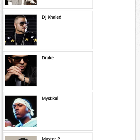
DJ Khaled
Drake
Mystikal
Master P